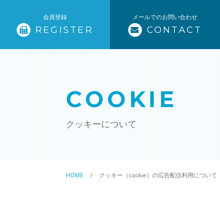
会員登録
メールでのお問い合わせ
REGISTER
CONTACT
HOME
当社独自の査定につい
COOKIE
サービス一覧
クッキーについて
購入のご検討
売却のご検討
HOME
クッキー（cookie）の広告配信利用について
物件紹介（個人向け）
物件紹介（投資家向け）